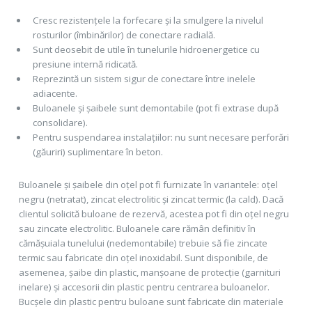
Cresc rezistențele la forfecare și la smulgere la nivelul
rosturilor (îmbinărilor) de conectare radială.
Sunt deosebit de utile în tunelurile hidroenergetice cu
presiune internă ridicată.
Reprezintă un sistem sigur de conectare între inelele
adiacente.
Buloanele și șaibele sunt demontabile (pot fi extrase după
consolidare).
Pentru suspendarea instalațiilor: nu sunt necesare perforări
(găuriri) suplimentare în beton.
Buloanele și șaibele din oțel pot fi furnizate în variantele: oțel
negru (netratat), zincat electrolitic și zincat termic (la cald). Dacă
clientul solicită buloane de rezervă, acestea pot fi din oțel negru
sau zincate electrolitic. Buloanele care rămân definitiv în
cămășuiala tunelului (nedemontabile) trebuie să fie zincate
termic sau fabricate din oțel inoxidabil. Sunt disponibile, de
asemenea, șaibe din plastic, manșoane de protecție (garnituri
inelare) și accesorii din plastic pentru centrarea buloanelor.
Bucșele din plastic pentru buloane sunt fabricate din materiale