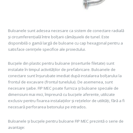
Buloanele sunt adesea necesare ca sistem de conectare radială
și circumferențială între bolțarii cămășuielii de tunel. Este
disponibilă o gamă largă de buloane cu cap hexagonal pentru a
satisface cerințele specifice ale proiectului.
Bucșele din plastic pentru buloane (inserturile filetate) sunt
instalate în timpul activităților de prefabricare. Buloanele de
conectare sunt înșurubate imediat după instalarea bolțarului la
frontul de excavare (frontul tunelului). De asemenea, sunt
necesare șaibe. FIP MEC poate furniza și buloane speciale de
dimensiuni mai mici, împreună cu bucșele aferente, utilizate
exclusiv pentru fixarea instalațiilor și rețelelor de utilități, fără a fi
necesară perforarea betonului pe intrados.
Buloanele și bucșele pentru buloane FIP MEC prezintă o serie de
avantaje: