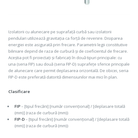
Izolatorii cu alunecare pe suprafață curbă sau izolatorii
pendulari utilizează gravitația ca forță de revenire. Disiparea
energiei este asigurată prin frecare. Parametrii legii constitutive
biliniare depind de raza de curbură și de coeficientul de frecare.
Aceștia pot fi proiectați și fabricați în două tipuri principale: cu
una (seria FIP) sau două (seria FIP-D) suprafețe sferice principale
de alunecare care permit deplasarea orizontală. De obicei, seria
FIP-D este preferată datorită dimensiunilor mai mici în plan.
Clasificare
FIP
– [tipul frecării] [număr convențional] / [deplasare totală
(mm)] (raza de curbură (mm))
FIP-D
– [tipul frecării] [număr convențional] / [deplasare totală
(mm)] (raza de curbură (mm))