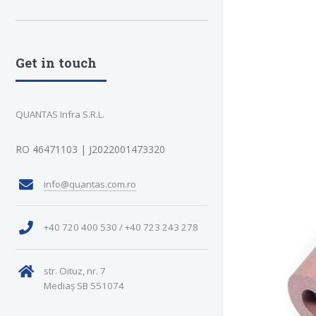
Get in touch
QUANTAS Infra S.R.L.
RO 46471103 | J2022001473320
info@quantas.com.ro
+40 720 400 530 / +40 723 243 278
str. Oituz, nr. 7
Mediaș SB 551074