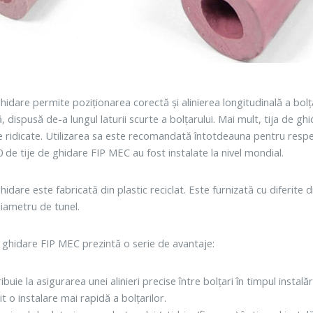
hidare permite poziționarea corectă și alinierea longitudinală a bolța
 dispusă de-a lungul laturii scurte a bolțarului. Mai mult, tija de gh
e ridicate. Utilizarea sa este recomandată întotdeauna pentru respe
0 de tije de ghidare FIP MEC au fost instalate la nivel mondial.
hidare este fabricată din plastic reciclat. Este furnizată cu diferite
iametru de tunel.
e ghidare FIP MEC prezintă o serie de avantaje:
ibuie la asigurarea unei alinieri precise între bolțari în timpul instalăr
t o instalare mai rapidă a bolțarilor.