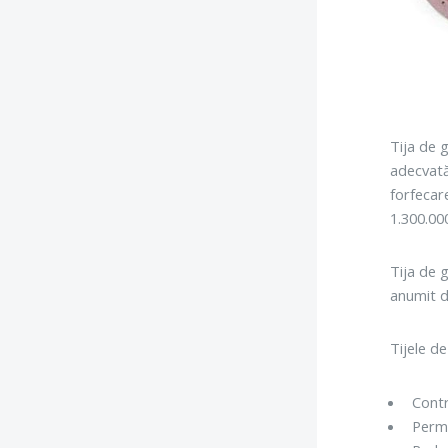
Tija de g
adecvată,
forfecar
1.300.00
Tija de g
anumit d
Tijele d
Contr
Permi